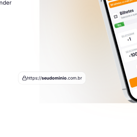
ender
.com.br
seudominio
https://