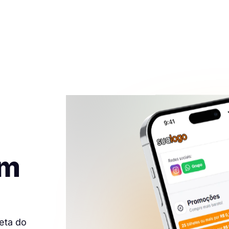
em
eta do