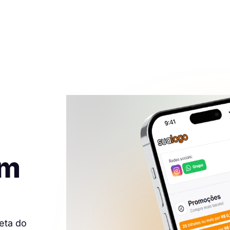
em
eta do