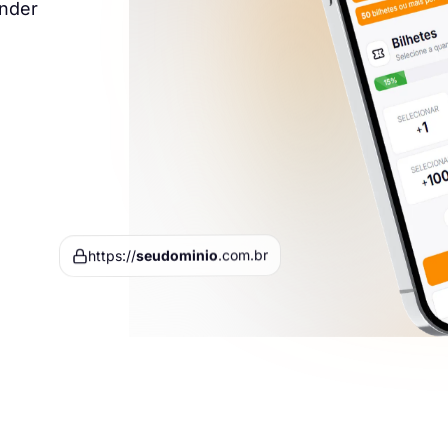
ender
.com.br
seudominio
https://