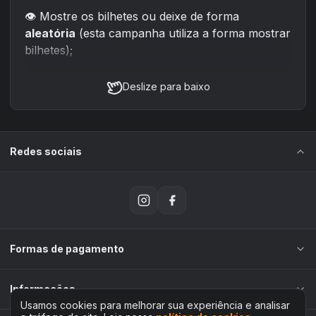
👁 Mostre os bilhetes ou deixe de forma
aleatória
(esta campanha utiliza a forma mostrar
bilhetes);
🖌 Altere a
aparência
do slide;
Deslize para baixo
👥 Adicione
afiliados
para divulgarem a sua
campanha;
📈 Veja os
maiores compradores
da sua
Redes sociais
campanha;
📊 Adicione várias integrações como o
Facebook
Pixel, TikTok Pixel, Google Ads, Google
Analytics
e mais.
Formas de pagamento
Informações
Usamos cookies para melhorar sua experiência e analisar