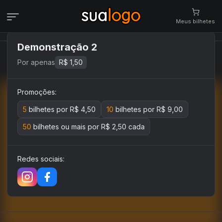
Meus
bilhetes
Demonstração 2
Meus
bilhetes
Veja aqui
seus
bilhetes
Por apenas
R$ 1,50
Campanhas
Veja todas as campanhas disponíveis
Promoções:
5
bilhetes por R$ 4,50
10
bilhetes por R$ 9,00
Consultar pedidos
Veja todos os seus pedidos
50
bilhetes ou mais por R$ 2,50 cada
Regulamento
Confira as regras das campanhas
Redes sociais:
Contato
Fale conosco pelo WhatsApp