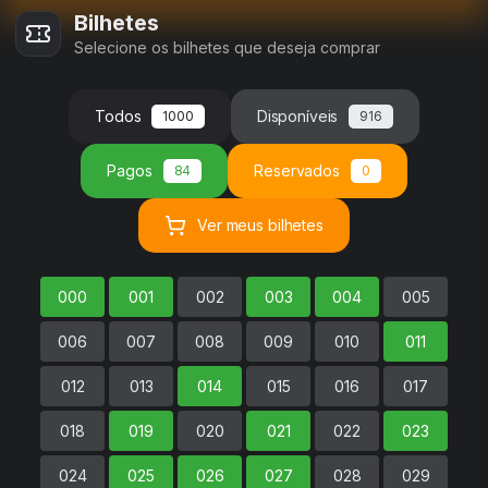
Bilhetes
Selecione
os
bilhetes
que deseja comprar
Todos
Disponíveis
1000
916
Pagos
Reservados
84
0
Ver
meus
bilhetes
000
001
002
003
004
005
006
007
008
009
010
011
012
013
014
015
016
017
018
019
020
021
022
023
024
025
026
027
028
029