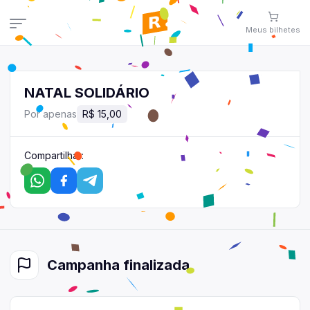
Meus
bilhetes
Meus
bilhetes
Veja aqui
seus
bilhetes
NATAL SOLIDÁRIO
Campanhas
Por apenas
R$ 15,00
Veja todas as campanhas disponíveis
Consultar pedidos
Compartilhar:
Veja todos os seus pedidos
Área de afiliados
Contato
Fale conosco pelo WhatsApp
Campanha
finalizada