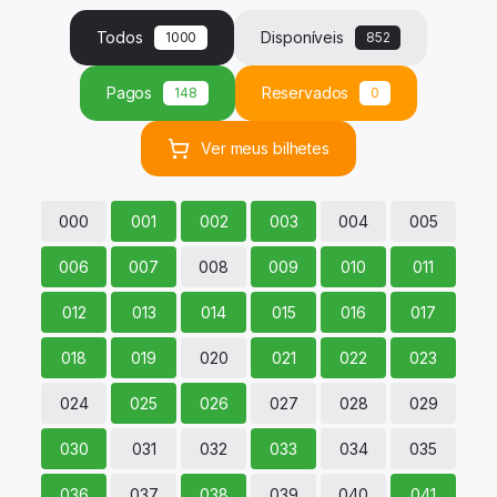
Todos
Disponíveis
1000
852
Pagos
Reservados
148
0
Ver
meus
bilhetes
000
001
002
003
004
005
006
007
008
009
010
011
012
013
014
015
016
017
018
019
020
021
022
023
024
025
026
027
028
029
030
031
032
033
034
035
036
037
038
039
040
041