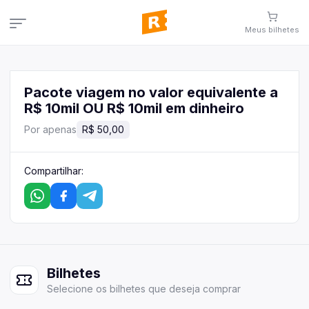
Meus
bilhetes
Meus
bilhetes
Veja aqui
seus
bilhetes
Pacote viagem no valor equivalente a
R$ 10mil OU R$ 10mil em dinheiro
Campanhas
Veja todas as campanhas disponíveis
Por apenas
R$ 50,00
Consultar pedidos
Veja todos os seus pedidos
Compartilhar:
Área de afiliados
Contato
Fale conosco pelo WhatsApp
Bilhetes
Selecione
os
bilhetes
que deseja comprar