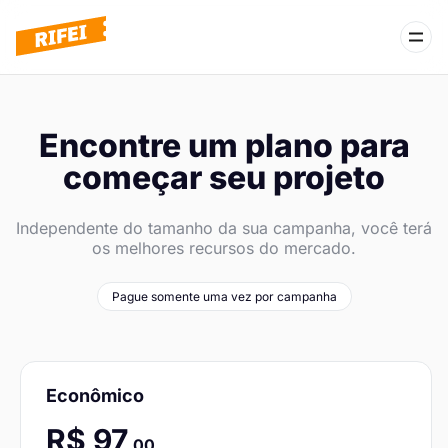
Login
Encontre um plano para
começar seu projeto
Criar conta
Independente do tamanho da sua campanha, você terá
os melhores recursos do mercado.
Preços
Pague somente uma vez por campanha
Sobre nós
Central de ajuda
Econômico
R$ 97
,00