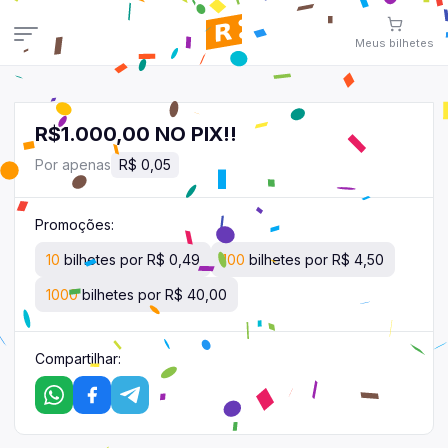
Meus
bilhetes
Meus
bilhetes
Veja aqui
seus
bilhetes
R$1.000,00 NO PIX!!
Campanhas
Por apenas
R$ 0,05
Veja todas as campanhas disponíveis
Consultar pedidos
Promoções:
Veja todos os seus pedidos
10
bilhetes por R$ 0,49
100
bilhetes por R$ 4,50
Área de afiliados
1000
bilhetes por R$ 40,00
Contato
Compartilhar:
Fale conosco pelo WhatsApp