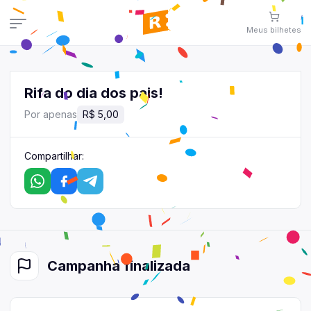
Meus
bilhetes
Meus
bilhetes
Veja aqui
seus
bilhetes
Rifa do dia dos pais!
Campanhas
Por apenas
R$ 5,00
Veja todas as campanhas disponíveis
Consultar pedidos
Compartilhar:
Veja todos os seus pedidos
Área de afiliados
Contato
Fale conosco pelo WhatsApp
Campanha
finalizada