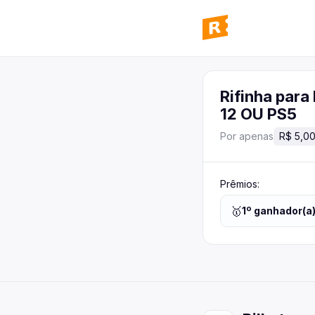
Rifinha par
12 OU PS5
Por apenas
R$ 5,0
Prêmios:
🥇
1
º ganhador(a)