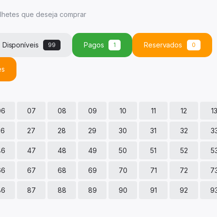
ilhetes
que deseja comprar
Disponíveis
Pagos
Reservados
99
1
0
es
06
07
08
09
10
11
12
1
26
27
28
29
30
31
32
3
46
47
48
49
50
51
52
5
66
67
68
69
70
71
72
7
86
87
88
89
90
91
92
9