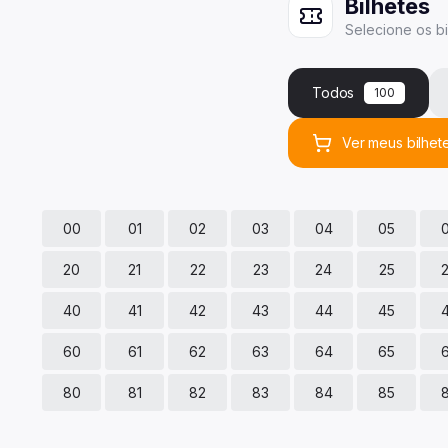
Bilhetes
Selecione
os
b
Todos
100
Ver
meus
bilhet
00
01
02
03
04
05
20
21
22
23
24
25
40
41
42
43
44
45
60
61
62
63
64
65
80
81
82
83
84
85