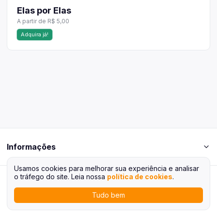
Elas por Elas
A partir de R$ 5,00
Adquira já!
Informações
Usamos cookies para melhorar sua experiência e analisar
o tráfego do site. Leia nossa
política de cookies
.
Rifei
Plataforma desenvolvida por
Tudo bem
Voltar ao topo