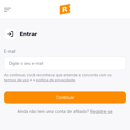
Campanhas
Veja todas as campanhas disponíveis
Entrar
Consultar pedidos
Veja todos os seus pedidos
E-mail
Últimos ganhadores
Veja quem já ganhou
Área de afiliados
Ao continuar, você reconhece que entende e concorda com os
termos de uso
e a
política de privacidade
.
Continuar
Ainda não tem uma conta de afiliado?
Registre-se