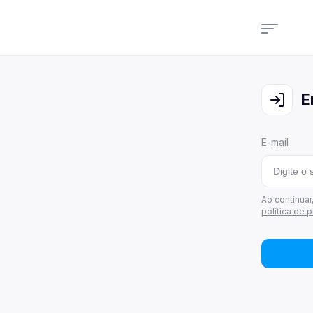
Cam
Veja
E
Cons
Veja
E-mail
Últi
Veja
Área
Ao continua
política de 