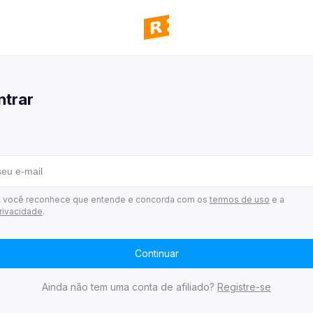
panhas
 todas as campanhas disponíveis
ntrar
ultar pedidos
 todos os seus pedidos
mos ganhadores
 quem já ganhou
 de afiliados
r, você reconhece que entende e concorda com os
termos de uso
e a
privacidade
.
Continuar
Ainda não tem uma conta de afiliado?
Registre-se