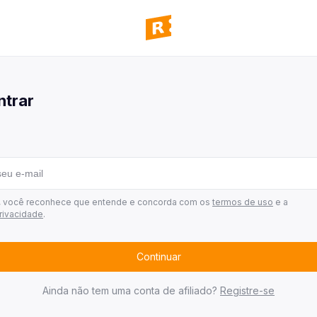
panhas
 todas as campanhas disponíveis
ntrar
ultar pedidos
 todos os seus pedidos
mos ganhadores
 quem já ganhou
 de afiliados
r, você reconhece que entende e concorda com os
termos de uso
e a
privacidade
.
Continuar
Ainda não tem uma conta de afiliado?
Registre-se