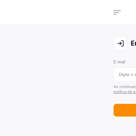
Cam
Veja
E
Cons
Veja
E-mail
Últi
Veja
Área
Ao continua
política de 