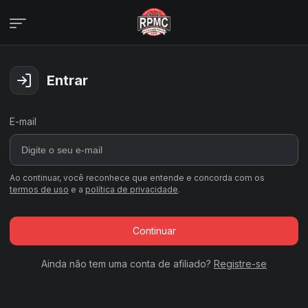
Campanhas
Veja todas as campanhas disponíveis
Entrar
Consultar pedidos
Veja todos os seus pedidos
E-mail
Últimos ganhadores
Veja quem já ganhou
Área de afiliados
Ao continuar, você reconhece que entende e concorda com os
termos de uso
e a
política de privacidade
.
Continuar
Ainda não tem uma conta de afiliado?
Registre-se