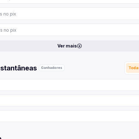
s no pix
s no pix
Ver mais
nstantâneas
Toda
Ganhadores
o