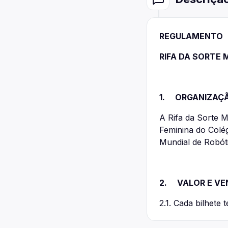
REGULAMENTO
RIFA DA SORTE 
1. ORGANIZAÇ
A Rifa da Sorte 
Feminina do Colé
Mundial de Robót
2. VALOR E VE
2.1. Cada bilhete 
2.2. A aquisição 