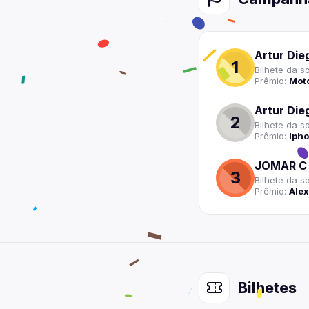
Artur Die
1
Bilhete
da so
Prêmio:
Moto
Artur Die
2
Bilhete
da so
Prêmio:
Ipho
JOMAR C
3
Bilhete
da so
Prêmio:
Ale
Bilhetes