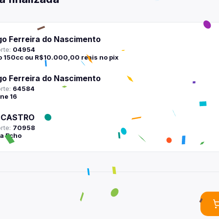
go Ferreira do Nascimento
rte:
04954
 150cc ou R$10.000,00 reais no pix
go Ferreira do Nascimento
rte:
64584
ne 16
 CASTRO
rte:
70958
xa Echo